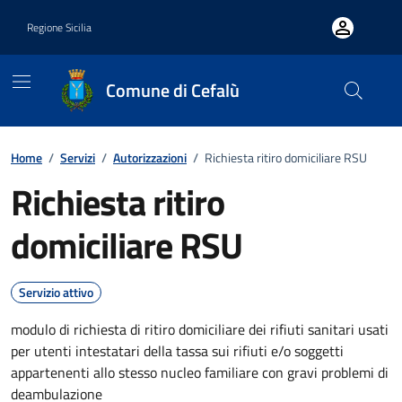
Vai ai contenuti
Vai al footer
Regione Sicilia
Comune di Cefalù
Home
/
Servizi
/
Autorizzazioni
/
Richiesta ritiro domiciliare RSU
Richiesta ritiro
domiciliare RSU
Servizio attivo
modulo di richiesta di ritiro domiciliare dei rifiuti sanitari usati
per utenti intestatari della tassa sui rifiuti e/o soggetti
appartenenti allo stesso nucleo familiare con gravi problemi di
deambulazione