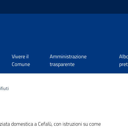
Vivere il
Amministrazione
Alb
Comune
trasparente
pret
fiuti
a
nziata domestica a Cefalù, con istruzioni su come