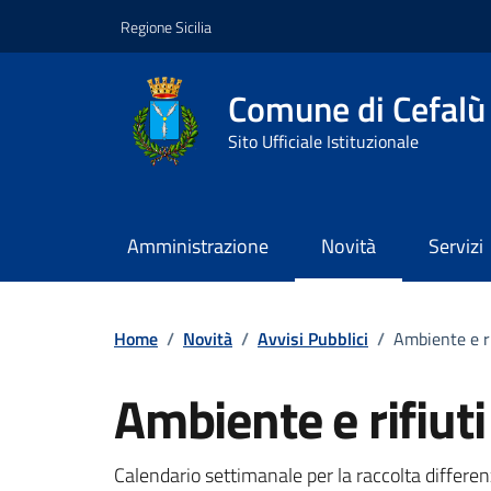
Vai ai contenuti
Vai al footer
Regione Sicilia
Comune di Cefalù
Sito Ufficiale Istituzionale
Amministrazione
Novità
Servizi
Home
/
Novità
/
Avvisi Pubblici
/
Ambiente e ri
Ambiente e rifiuti
Dettagli della notizi
Calendario settimanale per la raccolta differe