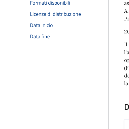
Formati disponibili
as
A.
Licenza di distribuzione
P
Data inizio
20
Data fine
I
l'
op
(F
de
la
D