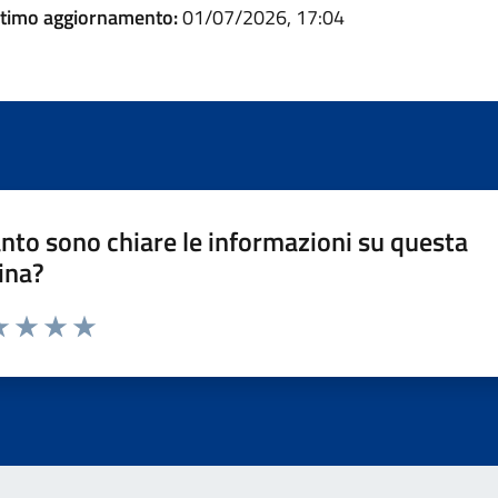
ltimo aggiornamento:
01/07/2026, 17:04
nto sono chiare le informazioni su questa
ina?
a 1 stelle su 5
luta 2 stelle su 5
Valuta 3 stelle su 5
Valuta 4 stelle su 5
Valuta 5 stelle su 5