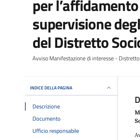
per l’affidamento 
supervisione degli
del Distretto Soci
Dettagli del docum
Avviso Manifestazione di interesse - Distretto
INDICE DELLA PAGINA
D
Descrizione
M
Documento
So
Ufficio responsabile
Av