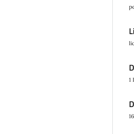
pd
L
li
D
1 
D
1