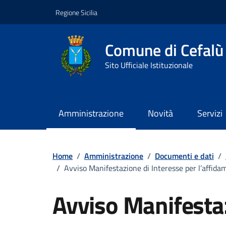
Vai ai contenuti
Vai al footer
Regione Sicilia
Comune di Cefalù
Sito Ufficiale Istituzionale
Amministrazione
Novità
Servizi
Home
/
Amministrazione
/
Documenti e dati
/
/
Avviso Manifestazione di Interesse per l’affidam
Avviso Manifestaz