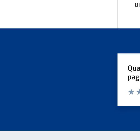
U
Qua
pag
Valut
Va