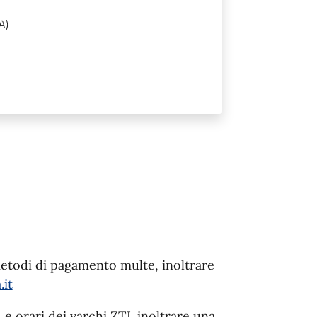
A)
metodi di pagamento multe, inoltrare
it
L e orari dei varchi ZTL inoltrare una