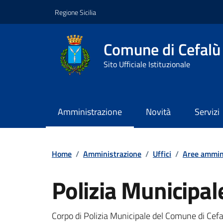
Vai ai contenuti
Vai al footer
Regione Sicilia
Comune di Cefalù
Sito Ufficiale Istituzionale
Amministrazione
Novità
Servizi
Home
/
Amministrazione
/
Uffici
/
Aree ammin
Polizia Municipal
Dettagli della notizi
Corpo di Polizia Municipale del Comune di Cefa