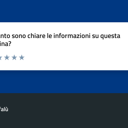
nto sono chiare le informazioni su questa
ina?
a 1 stelle su 5
luta 2 stelle su 5
Valuta 3 stelle su 5
Valuta 4 stelle su 5
Valuta 5 stelle su 5
falù