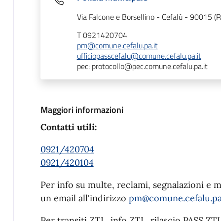
Via Falcone e Borsellino - Cefalù - 90015 (P
T 0921420704
pm@comune.cefalu.pa.it
ufficiopasscefalu@comune.cefalu.pa.it
pec: protocollo@pec.comune.cefalu.pa.it
Maggiori informazioni
Contatti utili:
0921/420704
0921/420104
Per info su multe, reclami, segnalazioni e 
un email all'indirizzo
pm@comune.cefalu.pa.
Per transiti ZTL, info ZTL, rilascio PASS ZT