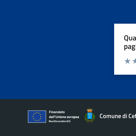
Qua
pag
Valut
Va
Comune di Ce