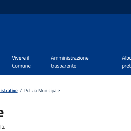
Vivere il
Amministrazione
Alb
Comune
trasparente
pret
istrative
/
Polizia Municipale
e
a
lù.