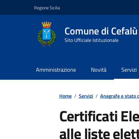
Vai ai contenuti
Vai al footer
Regione Sicilia
Comune di Cefalù
Sito Ufficiale Istituzionale
Amministrazione
Novità
Servizi
Home
/
Servizi
/
Anagrafe e stato c
Certificati Ele
alle liste ele