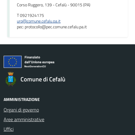
Corso Ruggero, 139 - Cefalù - 90015 (PA)
T 0921924175
urp@comune.cefalu.pa.it
pec: protocollo@pec.comune.cefalu.pa.it
Comune di Cefalù
AMMINISTRAZIONE
Organi di governo
Aree amministrative
Uffici