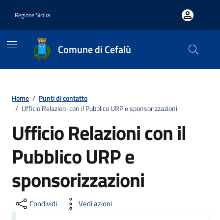
Vai ai contenuti
Vai al footer
Regione Sicilia
Comune di Cefalù
Home
/
Punti di contatto
/
Ufficio Relazioni con il Pubblico URP e sponsorizzazioni
Ufficio Relazioni con il
Pubblico URP e
sponsorizzazioni
Condividi
Vedi azioni