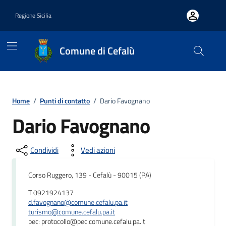
Vai ai contenuti
Vai al footer
Regione Sicilia
Comune di Cefalù
Home
/
Punti di contatto
/
Dario Favognano
Dario Favognano
Condividi
Vedi azioni
Corso Ruggero, 139 - Cefalù - 90015 (PA)
T 0921924137
d.favognano@comune.cefalu.pa.it
turismo@comune.cefalu.pa.it
pec: protocollo@pec.comune.cefalu.pa.it