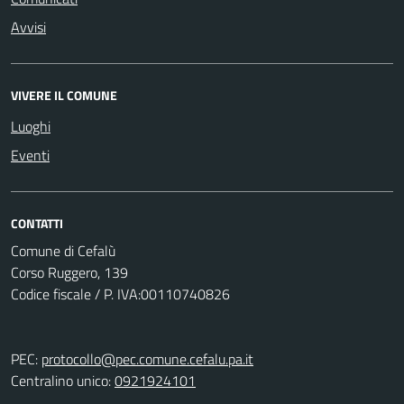
Avvisi
VIVERE IL COMUNE
Luoghi
Eventi
CONTATTI
Comune di Cefalù
Corso Ruggero, 139
Codice fiscale / P. IVA:00110740826
PEC:
protocollo@pec.comune.cefalu.pa.it
Centralino unico:
0921924101