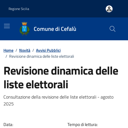
Vai ai contenuti
Vai al footer
Regione Sicilia
Comune di Cefalù
Home
/
Novità
/
Avvisi Pubblici
/
Revisione dinamica delle liste elettorali
Revisione dinamica delle
liste elettorali
Dettagli della notizia
Consultazione della revisione delle liste elettorali - agosto
2025
Data:
Tempo di lettura: