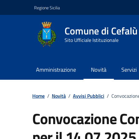
Vai ai contenuti
Vai al footer
Regione Sicilia
Comune di Cefalù
Sito Ufficiale Istituzionale
Amministrazione
Novità
Servizi
Home
/
Novità
/
Avvisi Pubblici
/
Convocazione
Convocazione Co
per il 14.07.2025