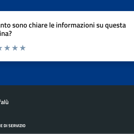
nto sono chiare le informazioni su questa
ina?
a 1 stelle su 5
luta 2 stelle su 5
Valuta 3 stelle su 5
Valuta 4 stelle su 5
Valuta 5 stelle su 5
falù
E DI SERVIZIO