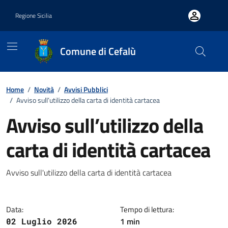
Vai ai contenuti
Vai al footer
Regione Sicilia
Comune di Cefalù
Home
/
Novità
/
Avvisi Pubblici
/
Avviso sull’utilizzo della carta di identità cartacea
Avviso sull’utilizzo della
carta di identità cartacea
Dettagli della notizia
Avviso sull'utilizzo della carta di identità cartacea
Data:
Tempo di lettura:
1 min
02 Luglio 2026