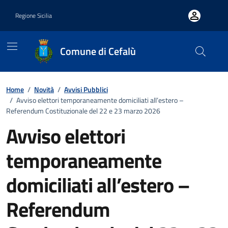
Vai ai contenuti
Vai al footer
Regione Sicilia
Comune di Cefalù
Home
/
Novità
/
Avvisi Pubblici
/
Avviso elettori temporaneamente domiciliati all’estero –
Referendum Costituzionale del 22 e 23 marzo 2026
Avviso elettori
temporaneamente
domiciliati all’estero –
Referendum