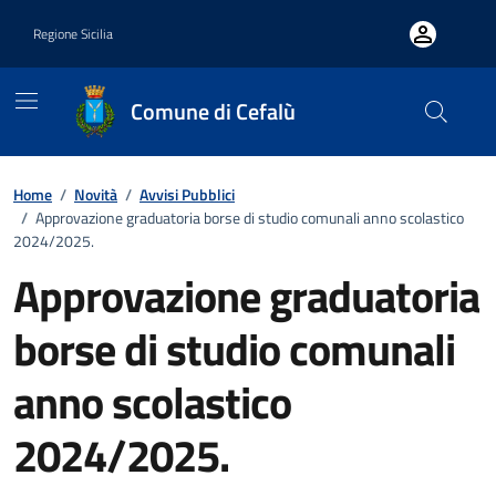
Vai ai contenuti
Vai al footer
Regione Sicilia
Comune di Cefalù
Home
/
Novità
/
Avvisi Pubblici
/
Approvazione graduatoria borse di studio comunali anno scolastico
2024/2025.
Approvazione graduatoria
borse di studio comunali
anno scolastico
2024/2025.