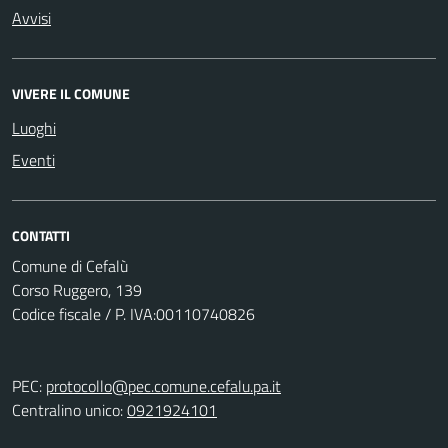
Avvisi
VIVERE IL COMUNE
Luoghi
Eventi
CONTATTI
Comune di Cefalù
Corso Ruggero, 139
Codice fiscale / P. IVA:00110740826
PEC:
protocollo@pec.comune.cefalu.pa.it
Centralino unico:
0921924101