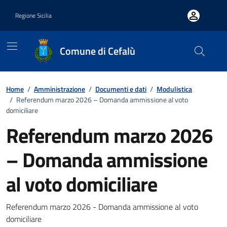
Vai ai contenuti
Vai al footer
Regione Sicilia
Comune di Cefalù
Home
/
Amministrazione
/
Documenti e dati
/
Modulistica
/
Referendum marzo 2026 – Domanda ammissione al voto
domiciliare
Referendum marzo 2026
– Domanda ammissione
al voto domiciliare
Dettagli del documento
Referendum marzo 2026 - Domanda ammissione al voto
domiciliare