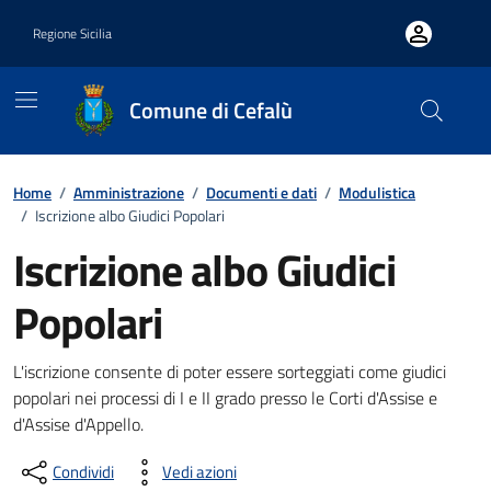
Vai ai contenuti
Vai al footer
Regione Sicilia
Comune di Cefalù
Home
/
Amministrazione
/
Documenti e dati
/
Modulistica
/
Iscrizione albo Giudici Popolari
Iscrizione albo Giudici
Popolari
Dettagli del documento
L'iscrizione consente di poter essere sorteggiati come giudici
popolari nei processi di I e II grado presso le Corti d'Assise e
d'Assise d'Appello.
Condividi
Vedi azioni