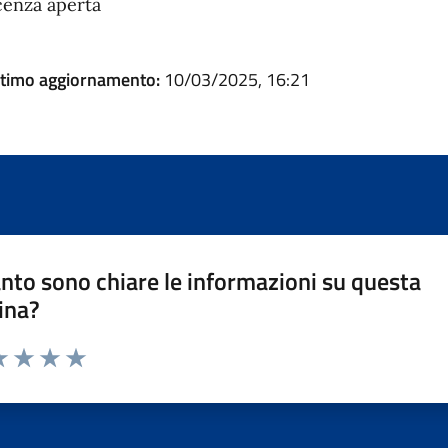
cenza aperta
ltimo aggiornamento:
10/03/2025, 16:21
nto sono chiare le informazioni su questa
ina?
a 1 stelle su 5
luta 2 stelle su 5
Valuta 3 stelle su 5
Valuta 4 stelle su 5
Valuta 5 stelle su 5