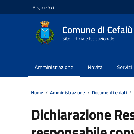
Vai ai contenuti
Vai al footer
Regione Sicilia
Comune di Cefalù
Sito Ufficiale Istituzionale
Amministrazione
Novità
Servizi
Home
/
Amministrazione
/
Documenti e dati
/
Dichiarazione Res
responsabile con