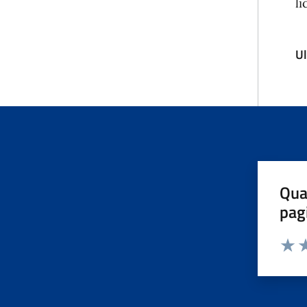
li
U
Qua
pag
Valut
Va