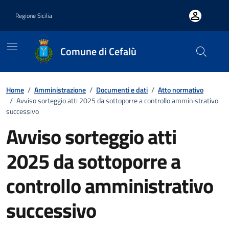
Vai ai contenuti
Vai al footer
Regione Sicilia
Comune di Cefalù
Home
/
Amministrazione
/
Documenti e dati
/
Atto normativo
/
Avviso sorteggio atti 2025 da sottoporre a controllo amministrativo
successivo
Avviso sorteggio atti
2025 da sottoporre a
controllo amministrativo
successivo